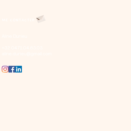
ME CONTACTER
Aline Durieu​
+32 0471.04.63.03
aline.durieu@gmail.com