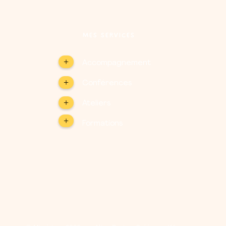
MES SERVICES
+
Accompagnement
+
Conférences
+
Ateliers
+
Formations