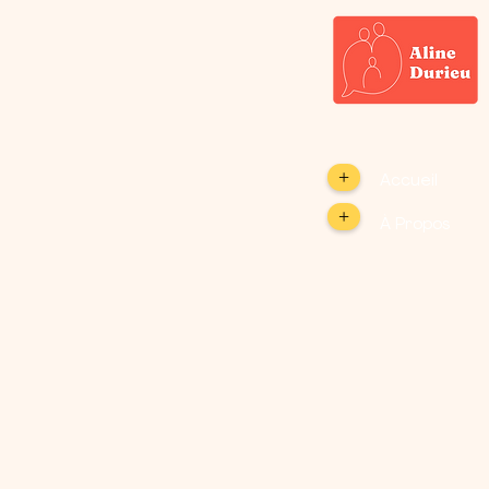
+
Accueil
+
À Propos