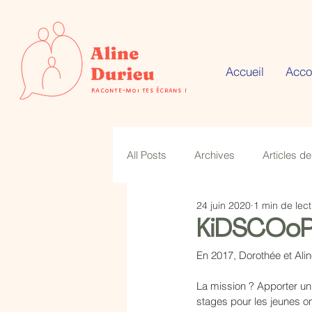
Accueil
Acc
Raconte-moi tes écrans !
All Posts
Archives
Articles de
24 juin 2020
1 min de lec
KiDSCOoP 
En 2017, Dorothée et Alin
La mission ? Apporter un 
stages pour les jeunes on