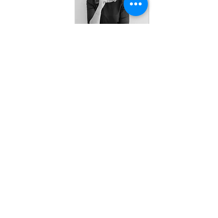
ME CONTACTER
Aline Durieu​
+32 0471.04.63.03
+
aline.durieu@gmail.com
Accueil
+
À Propos
MES SERVICES
+
Accompagnement
+
Conférences
+
Ateliers