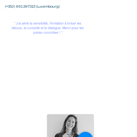
(+352) 691.397.315 (Luxembourg)
" J’ai aimé la sensibilité, l’invitation à briser les
tabous, la curiosité et le dialogue. Merci pour les
pistes concrètes ! "
>> Diplômée en Anthropologie Socio-Culturelle
et Communication Sociale
>> Spécialisée en éducation aux médias
>> Certificat d'accréditation pour formateur et
accompagnateur professionnel du secteur de
l'éducation non formelle (MENJE)
>> CU Accompagnement psychologique de la
parentalité (UCLOUVAIN - 2026)
>> Formation à l'accompagnement familial par
Domitille Desrousseaux
(http://www.domitilledesrousseaux.com)