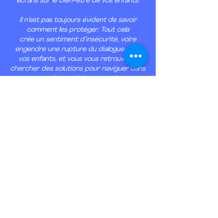
écrans sur le bien-être de vos enfants.
Il n’est pas toujours évident de savoir
comment les protéger. Tout cela
crée un sentiment d’insécurité, voire
engendre une rupture du dialogue avec
vos enfants, et vous vous retrouvez à
chercher des solutions pour naviguer dans
ce monde numérique complexe.
Vous n'êtes pas seuls dans ce défi, et -
soyez rassurés - il est possible de
retrouver un équilibre. »
En pratique
Vous pouvez me contacter via la
page
contact
, par
courriel
ou par
téléphone
pour convenir d'une date.