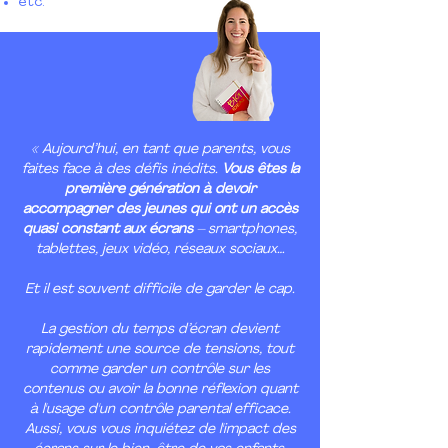
etc.
« Aujourd’hui, en tant que parents, vous
faites face à des défis inédits.
Vous êtes la
première génération à devoir
accompagner des jeunes qui ont un accès
quasi constant aux écrans
– smartphones,
tablettes, jeux vidéo, réseaux sociaux…
Et il est souvent difficile de garder le cap.
La gestion du temps d’écran devient
rapidement une source de tensions, tout
comme garder un contrôle sur les
contenus ou avoir la bonne réflexion quant
à l'usage d'un contrôle parental efficace.
Aussi, vous vous inquiétez de l'impact des