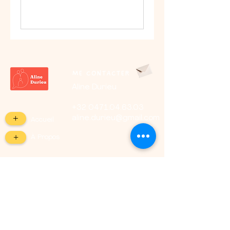
ME CONTACTER
Aline Durieu​
+32 0471.04.63.03
+
aline.durieu@gmail.com
Accueil
+
À Propos
MES SERVICES
+
Accompagnement
+
Conférences
+
Ateliers