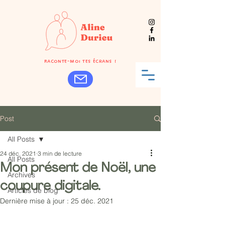
Raconte-moi tes écrans !
Post
All Posts
24 déc. 2021
3 min de lecture
All Posts
Mon présent de Noël, une
Archives
coupure digitale.
Articles de blog
Dernière mise à jour :
25 déc. 2021