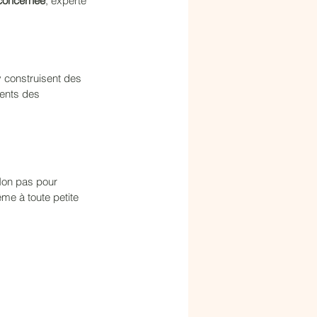
concernée
, experte 
 construisent des 
sents des 
.Non pas pour 
me à toute petite 