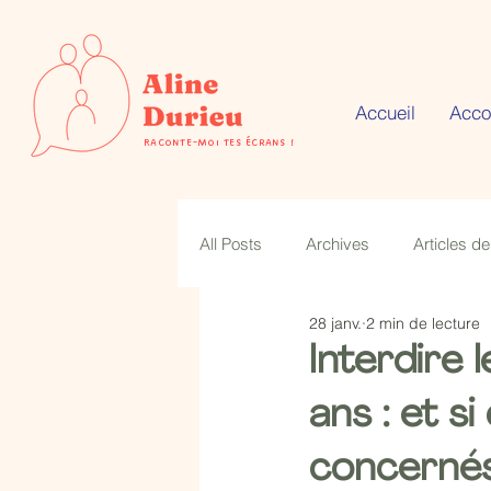
Accueil
Acc
Raconte-moi tes écrans !
All Posts
Archives
Articles de
28 janv.
2 min de lecture
Interdire 
ans : et s
concerné