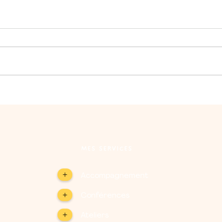
No P
3 Mythes Sur Nos Ados et
Leurs Écrans : Ce Qu’il Faut
Savoir et Faire
MES SERVICES
+
Accompagnement
+
Conférences
+
Ateliers