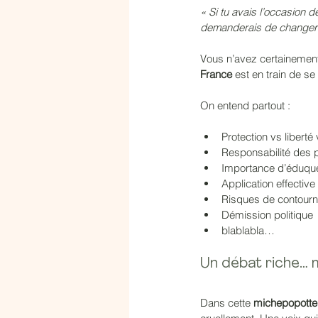
« Si tu avais l’occasion 
demanderais de changer en 
Vous n’avez certainement 
France
 est en train de se
On entend partout :
Protection vs liberté 
Responsabilité des 
Importance d’éduquer
Application effectiv
Risques de contourn
Démission politique
blablabla…
Un débat riche… 
Dans cette 
michepopotte 