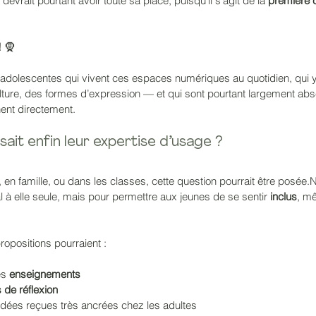
devrait pourtant avoir toute sa place, puisqu’il s’agit de la 
première 
!
 🧕
 adolescentes qui vivent ces espaces numériques au quotidien, qui y
culture, des formes d’expression — et qui sont pourtant largement ab
nent directement.
sait enfin leur expertise d’usage ?
 en famille, ou dans les classes, cette question pourrait être posée
l à elle seule, mais pour permettre aux jeunes de se sentir 
inclus
, mê
opositions pourraient :
es 
enseignements
 de réflexion
idées reçues très ancrées chez les adultes