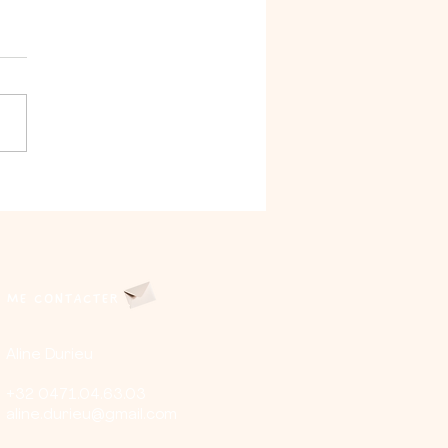
hone, Smart School
ME CONTACTER
Aline Durieu​
+32 0471.04.63.03
aline.durieu@gmail.com