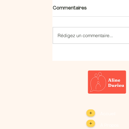
Commentaires
Rédigez un commentaire...
🍪 Comprendre les cookies
informatiques : 3 astuces
pour protéger votre famille
en ligne.
+
Accueil
+
À Propos