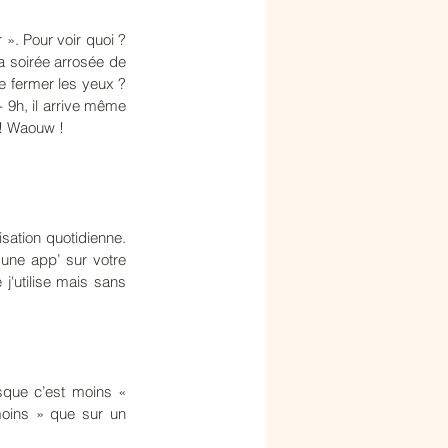
». Pour voir quoi ? 
a soirée arrosée de 
e fermer les yeux ? 
 9h, il arrive même 
e ! Waouw !
sation quotidienne. 
une app’ sur votre 
'utilise mais sans 
sque c’est moins « 
oins » que sur un 