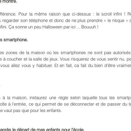
e montre. 
différence. Pour la même raison que ci-dessus : le scroll infini ! 
 regarder son téléphone et donc de ne plus prendre « le risque » 
infini. Ça sonne un peu Halloween par-ici ... Bouuuh !
ns smartphone.
es zones de la maison où les smartphones ne sont pas autorisés,
 à coucher et la salle de jeux. Vous risquerez de vous sentir nu, p
ous allez vous y habituer. Et en fait, ca fait du bien d’être vraiment 
.
à la maison, instaurez une règle selon laquelle tous les smartph
îte à l'entrée, ce qui permet de se déconnecter et de passer du t
 ne vaut pas que pour les enfants. 
après le départ de mes enfants pour l’école. 