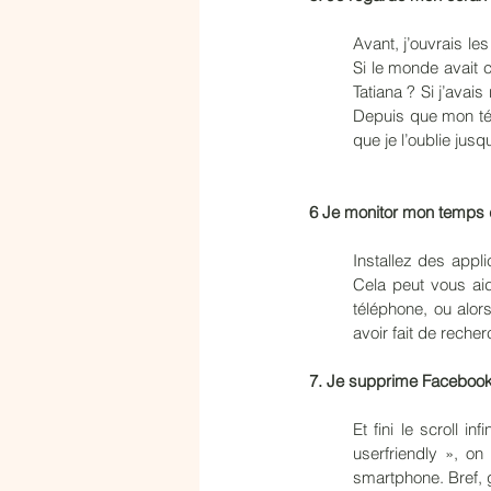
Avant, j’ouvrais le
Si le monde avait c
Tatiana ? Si j’avai
Depuis que mon télé
que je l’oublie jus
6 Je monitor mon temps d
Installez des appli
Cela peut vous aid
téléphone, ou alor
avoir fait de reche
7. Je supprime Facebook
Et fini le scroll 
userfriendly », o
smartphone. Bref, 