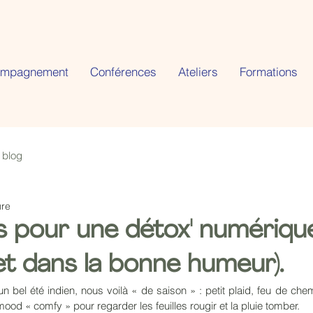
ompagnement
Conférences
Ateliers
Formations
 blog
ure
s pour une détox' numériqu
et dans la bonne humeur).
n bel été indien, nous voilà « de saison » : petit plaid, feu de chem
mood « comfy » pour regarder les feuilles rougir et la pluie tomber. 