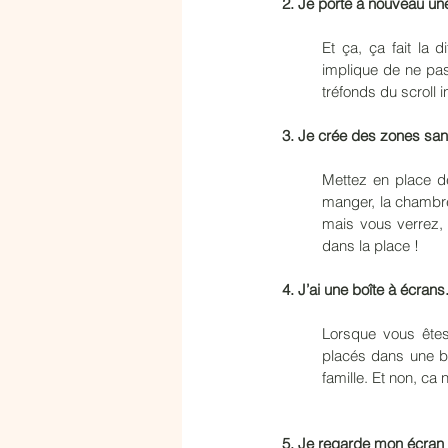
2. Je porte à nouveau un
Et ça, ça fait la 
implique de ne pas
tréfonds du scroll 
3. Je crée des zones sa
Mettez en place d
manger, la chambre
mais vous verrez, v
dans la place ! 
4. J’ai une boîte à écrans
Lorsque vous êtes 
placés dans une bo
famille. Et non, ca
5. Je regarde mon écran 