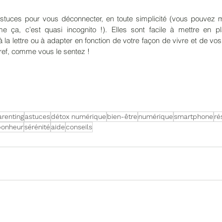
astuces pour vous déconnecter, en toute simplicité (vous pouvez 
 ça, c’est quasi incognito !). Elles sont facile à mettre en pl
à la lettre ou à adapter en fonction de votre façon de vivre et de vos
. bref, comme vous le sentez ! 
,
arenting
astuces
détox numérique
bien-être
numérique
smartphone
ré
bonheur
sérénité
aide
conseils