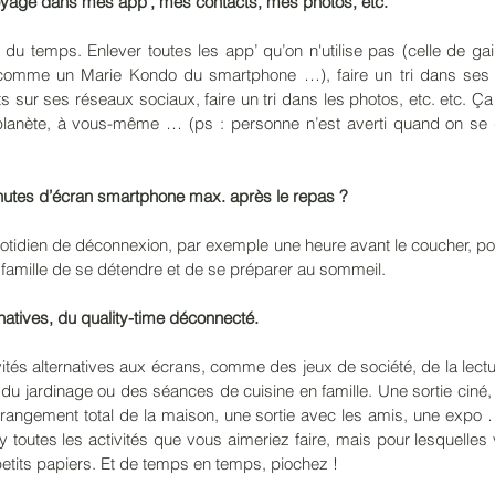
toyage dans mes app’, mes contacts, mes photos, etc. 
 du temps. Enlever toutes les app’ qu’on n'utilise pas (celle de ga
comme un Marie Kondo du smartphone …), faire un tri dans ses c
 sur ses réseaux sociaux, faire un tri dans les photos, etc. etc. Ça f
planète, à vous-même … (ps : personne n’est averti quand on se
minutes d’écran smartphone max. après le repas ? 
uotidien de déconnexion, par exemple une heure avant le coucher, pou
famille de se détendre et de se préparer au sommeil.
natives, du quality-time déconnecté.
tés alternatives aux écrans, comme des jeux de société, de la lecture,
, du jardinage ou des séances de cuisine en famille. Une sortie cin
le rangement total de la maison, une sortie avec les amis, une expo 
-y toutes les activités que vous aimeriez faire, mais pour lesquelles
etits papiers. Et de temps en temps, piochez ! 