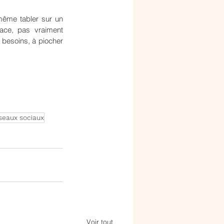
même tabler sur un 
ace, pas vraiment 
 besoins, à piocher 
seaux sociaux
Voir tout