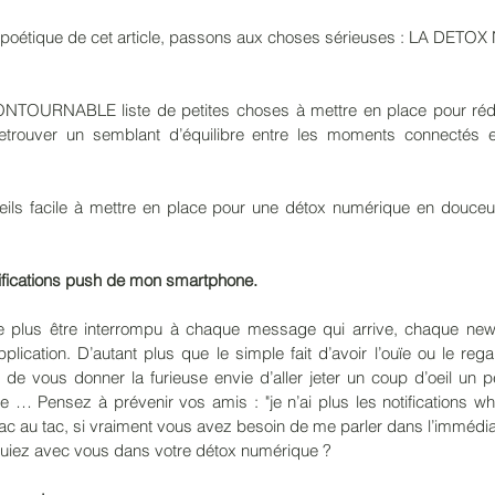
te poétique de cet article, passons aux choses sérieuses : LA DET
CONTOURNABLE liste de petites choses à mettre en place pour rédu
etrouver un semblant d’équilibre entre les moments connectés
ils facile à mettre en place pour une détox numérique en douceur
otifications push de mon smartphone.
 plus être interrompu à chaque message qui arrive, chaque news
lication. D’autant plus que le simple fait d’avoir l’ouïe ou le regar
de vous donner la furieuse envie d’aller jeter un coup d’oeil un pe
te … Pensez à prévenir vos amis : "je n’ai plus les notifications w
ac au tac, si vraiment vous avez besoin de me parler dans l’immédiat
uiez avec vous dans votre détox numérique ? 