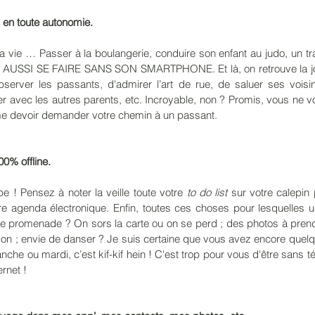
ts en toute autonomie. 
 la vie … Passer à la boulangerie, conduire son enfant au judo, un tra
UT AUSSI SE FAIRE SANS SON SMARTPHONE. Et là, on retrouve la jo
'observer les passants, d'admirer l’art de rue, de saluer ses voisin
er avec les autres parents, etc. Incroyable, non ? Promis, vous ne 
e devoir demander votre chemin à un passant. 
0% offline. 
e ! Pensez à noter la veille toute votre 
to do list
 sur votre calepin
re agenda électronique. Enfin, toutes ces choses pour lesquelles 
Une promenade ? On sors la carte ou on se perd ; des photos à pren
kon ; envie de danser ? Je suis certaine que vous avez encore quel
anche ou mardi, c’est kif-kif hein ! C'est trop pour vous d'être sans 
ernet !