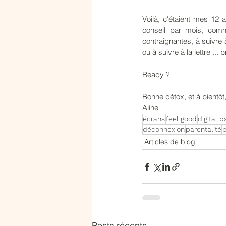
Voilà, c'étaient mes 12 
conseil par mois, comme
contraignantes, à suivre 
ou à suivre à la lettre ..
Ready ? 
Bonne détox, et à bientôt
Aline
écrans
feel good
digital p
déconnexion
parentalité
Articles de blog
Posts récents