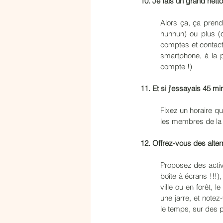
10. Je fais un grand net
Alors ça, ça prend
hunhun) ou plus (
comptes et contacts
smartphone, à la 
compte !)
11. Et si j’essayais 45 
Fixez un horaire q
les membres de la 
12. Offrez-vous des alter
Proposez des activi
boîte à écrans !!!)
ville ou en forêt, 
une jarre, et notez
le temps, sur des p