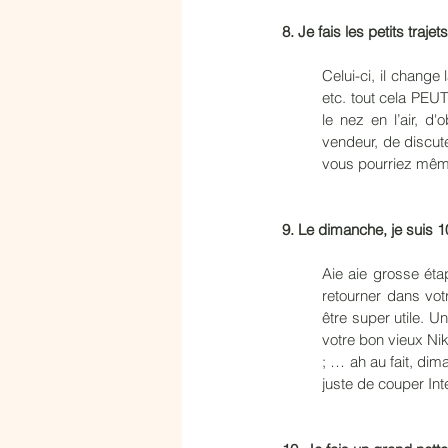
8. Je fais les petits traje
Celui-ci, il change
etc. tout cela PE
le nez en l’air, d
vendeur, de discut
vous pourriez mêm
9. Le dimanche, je suis 10
Aie aie grosse étap
retourner dans vot
être super utile. 
votre bon vieux Ni
; … ah au fait, dim
juste de couper Int