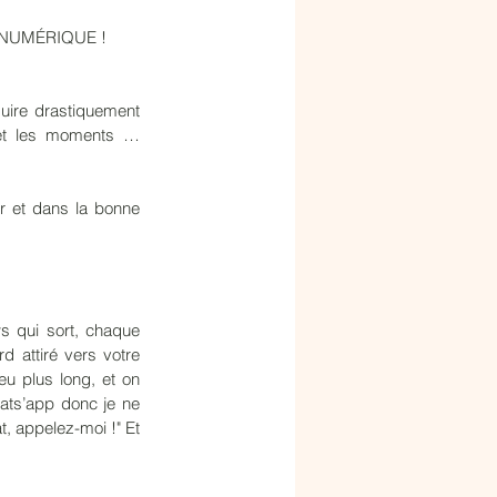
OX NUMÉRIQUE !
ire drastiquement 
 et les moments … 
 et dans la bonne 
 qui sort, chaque 
d attiré vers votre 
u plus long, et on 
hats’app donc je ne 
, appelez-moi !" Et 