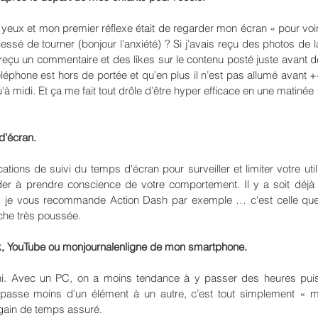
s yeux et mon premier réflexe était de regarder mon écran « pour voir 
essé de tourner (bonjour l'anxiété) ? Si j’avais reçu des photos de l
s reçu un commentaire et des likes sur le contenu posté juste avant d
phone est hors de portée et qu’en plus il n’est pas allumé avant +-
qu'à midi. Et ça me fait tout drôle d’être hyper efficace en une matiné
’écran. 
cations de suivi du temps d'écran pour surveiller et limiter votre utili
er à prendre conscience de votre comportement. Il y a soit déjà 
s je vous recommande Action Dash par exemple … c'est celle que j
rche très poussée. 
, YouTube ou monjournalenligne de mon smartphone. 
infini. Avec un PC, on a moins tendance à y passer des heures pui
n passe moins d’un élément à un autre, c’est tout simplement « m
gain de temps assuré. 