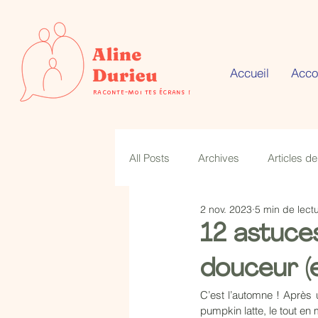
Accueil
Acc
Raconte-moi tes écrans !
All Posts
Archives
Articles de
2 nov. 2023
5 min de lect
12 astuce
douceur (
C’est l’automne ! Après u
pumpkin latte, le tout en 